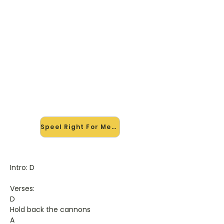
🎸 Speel Right For Me mee — op
jouw tempo
✨ Nieuw • preview — op onze
vernieuwde website speel je Right For
Me van Dayna Kurtz mee met de
interactieve speler: vertraag het
tempo, loop de lastige stukken en zie
je akkoorden meelopen. Test 'm
alvast.
Speel Right For Me mee →
Intro: D
Verses:
D
Hold back the cannons
A