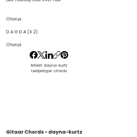
Chorus
D A G D A (X 2)
Chorus
Artiest: dayna-kurtz
Liedjestype: chords
Gitaar Chords - dayna-kurtz