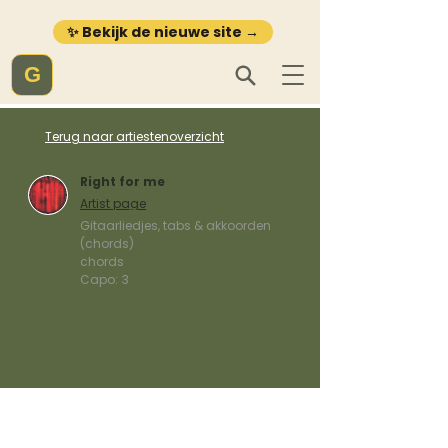
✨ Bekijk de nieuwe site →
G
Terug naar artiestenoverzicht
Right for me
Artist page
Gitaarliedjes, tabs & akkoorden
(chords)
chords
Capo:
3