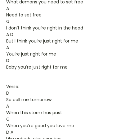
What demons you need to set free
A
Need to set free
G
I don’t think you’re right in the head
A D
But I think you’re just right for me
A
You’re just right for me
D
Baby you’re just right for me
Verse:
D
So call me tomorrow
A
When this storm has past
G
When you’re good you love me
D A
Like nobody else ever has