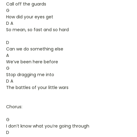
Call off the guards
G
How did your eyes get
D A
So mean, so fast and so hard
D
Can we do something else
A
We’ve been here before
G
Stop dragging me into
D A
The battles of your little wars
Chorus:
G
I don’t know what you’re going through
D