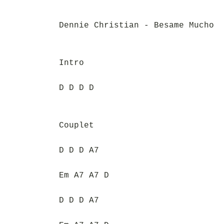
Dennie Christian - Besame Mucho
Intro
D D D D
Couplet
D D D A7
Em A7 A7 D
D D D A7