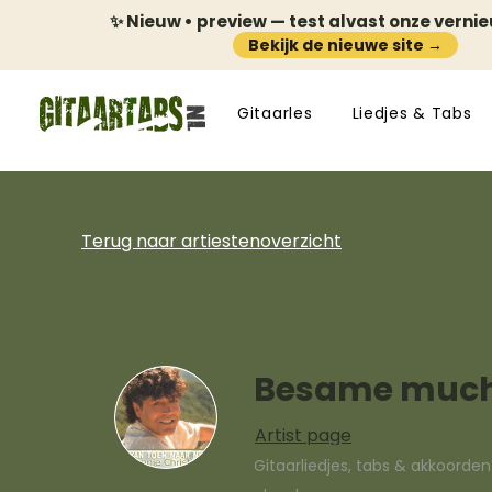
✨ Nieuw • preview — test alvast onze verni
Bekijk de nieuwe site →
Gitaarles
Liedjes & Tabs
Terug naar artiestenoverzicht
Besame muc
Artist page
Gitaarliedjes, tabs & akkoorde