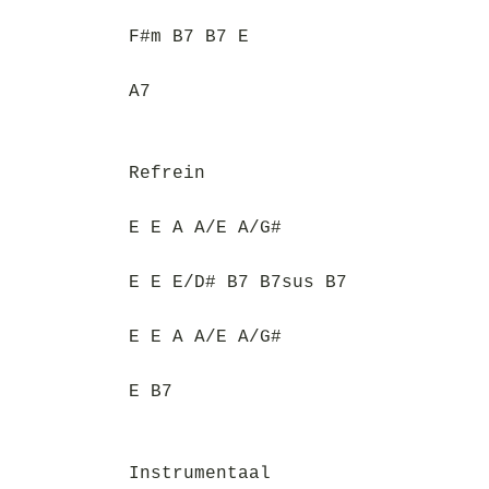
F#m B7 B7 E
A7
Refrein
E E A A/E A/G#
E E E/D# B7 B7sus B7
E E A A/E A/G#
E B7
Instrumentaal