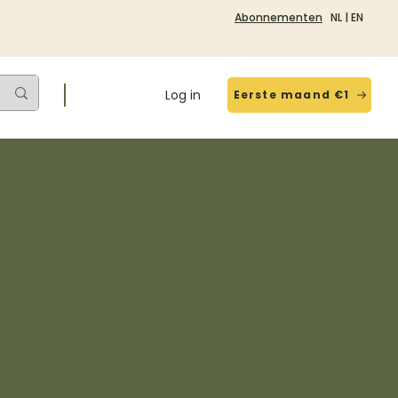
Abonnementen
NL
|
EN
Log in
Eerste maand €1