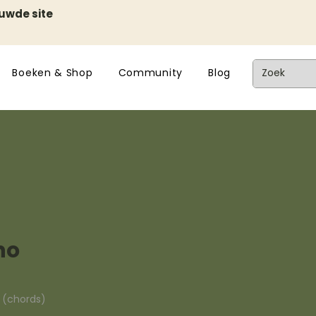
euwde site
Boeken & Shop
Community
Blog
ho
n (chords)