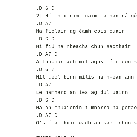
.
.D G D
2] Ní chluinim fuaim lachan ná gé
.D A7
Na fiolair ag éamh cois cuain
.D G D
Ní fiú na mbeacha chun saothair
.D A7 D
A thabharfadh mil agus céir don s
.D G ?
Níl ceol binn milis na n-éan ann
.D A7
Le hamharc an lea ag dul uainn
.D G D
Ná an chuaichín i mbarra na gcrao
.D A7 D
O's í a chuirfeadh an saol chun s