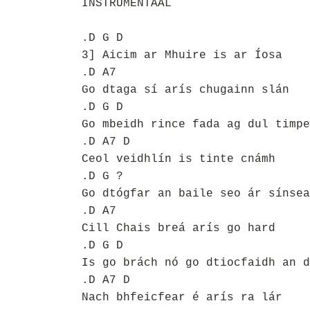
INSTRUMENTAAL
.D G D
3] Aicim ar Mhuire is ar Íosa
.D A7
Go dtaga sí arís chugainn slán
.D G D
Go mbeidh rince fada ag dul timpe
.D A7 D
Ceol veidhlín is tinte cnámh
.D G ?
Go dtógfar an baile seo ár sínsea
.D A7
Cill Chais breá arís go hard
.D G D
Is go brách nó go dtiocfaidh an d
.D A7 D
Nach bhfeicfear é arís ra lár