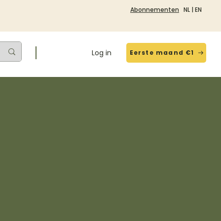
Abonnementen
NL
|
EN
Log in
Eerste maand €1