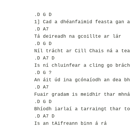
.D G D
1] Cad a dhéanfaimid feasta gan a
.D A7
Tá deireadh na gcoillte ar lár
.D G D
Níl trácht ar Cill Chais ná a tea
.D A7 D
Is ní chluinfear a cling go brách
.D G ?
An áit úd ina gcónaíodh an dea bh
.D A7
Fuair gradam is meidhir thar mhná
.D G D
Bhíodh iarlaí a tarraingt thar to
.D A7 D
Is an tAifreann binn á rá