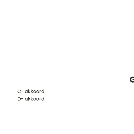
G
​C- akkoord
D- akkoord