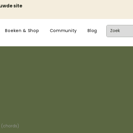
euwde site
Boeken & Shop
Community
Blog
n (chords)