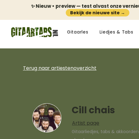
✨ Nieuw • preview — test alvast onze verni
Bekijk de nieuwe site →
Gitaarles
Liedjes & Tabs
Terug naar artiestenoverzicht
Cill chais
Artist page
Gitaarliedjes, tabs & akkoorde