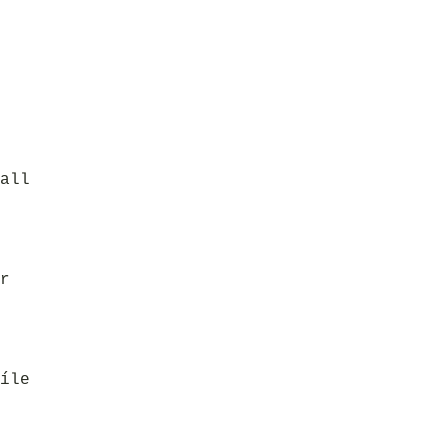
all
r
íle