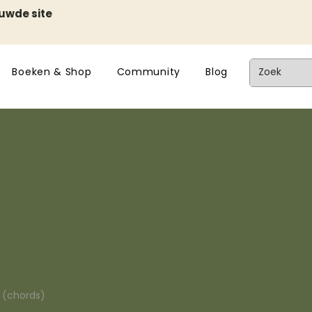
euwde site
Boeken & Shop
Community
Blog
n (chords)