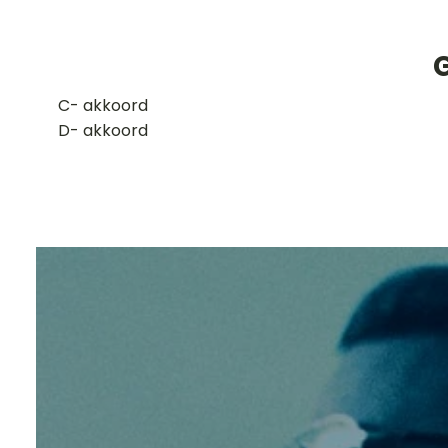
G
​C- akkoord
D- akkoord