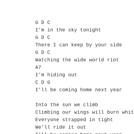
G D C
I'm in the sky tonight
G D C
There I can keep by your side
G D C
Watching the wide world riot
A7
I'm hiding out
C D G
I'll be coming home next year
Into the sun we climb
Climbing our wings will burn whit
Everyone strapped in tight
We'll ride it out