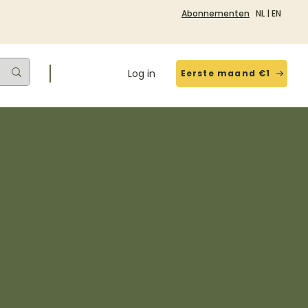
Abonnementen
NL
|
EN
Log in
Eerste maand €1