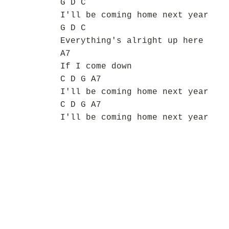
G D C
I'll be coming home next year
G D C
Everything's alright up here
A7
If I come down
C D G A7
I'll be coming home next year
C D G A7
I'll be coming home next year