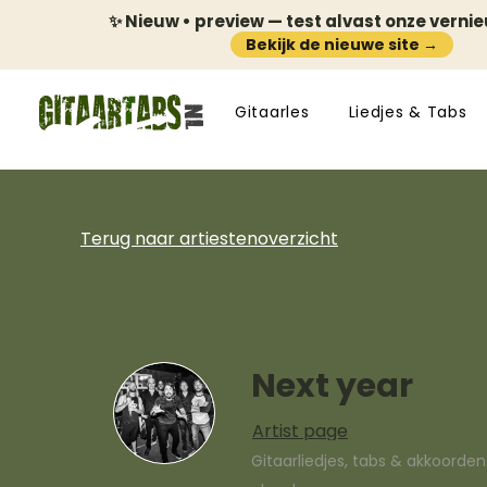
✨ Nieuw • preview — test alvast onze verni
Bekijk de nieuwe site →
Gitaarles
Liedjes & Tabs
Terug naar artiestenoverzicht
Next year
Artist page
Gitaarliedjes, tabs & akkoorde