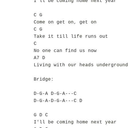
I'll be coming home next year
C G
Come on get on, get on
C G
Take it till life runs out
C
No one can find us now
A7 D
Living with our heads underground
Bridge:
D-G-A D-G-A---C
D-G-A-D-G-A---C D
G D C
I'll be coming home next year