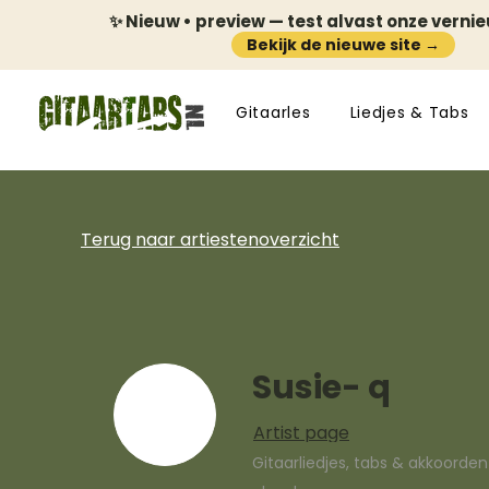
✨ Nieuw • preview — test alvast onze verni
Bekijk de nieuwe site →
Gitaarles
Liedjes & Tabs
Terug naar artiestenoverzicht
Susie- q
Artist page
Gitaarliedjes, tabs & akkoorde