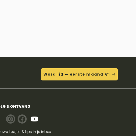
Word lid — eerste maand €1
LG & ONTVANG
euwe liedjes & tips in je inbox