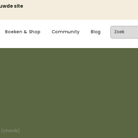
euwde site
Boeken & Shop
Community
Blog
n (chords)