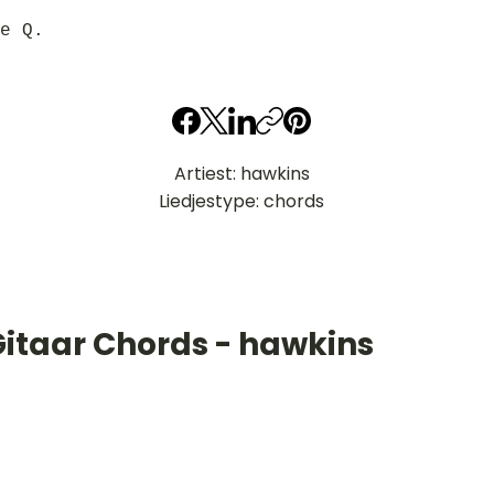
e Q.
Artiest: hawkins
Liedjestype: chords
Gitaar Chords - hawkins