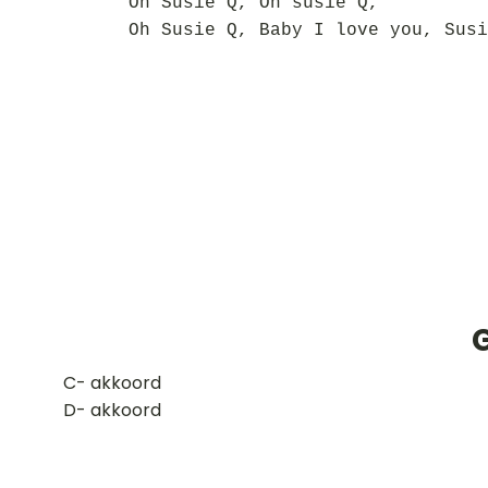
Oh Susie Q, Oh susie Q,
Oh Susie Q, Baby I love you, Susi
​C- akkoord
D- akkoord