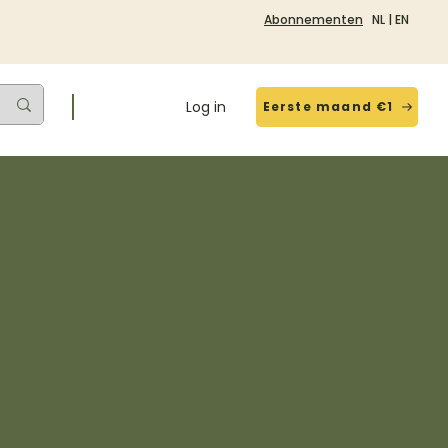
Abonnementen
NL
|
EN
Log in
Eerste maand €1