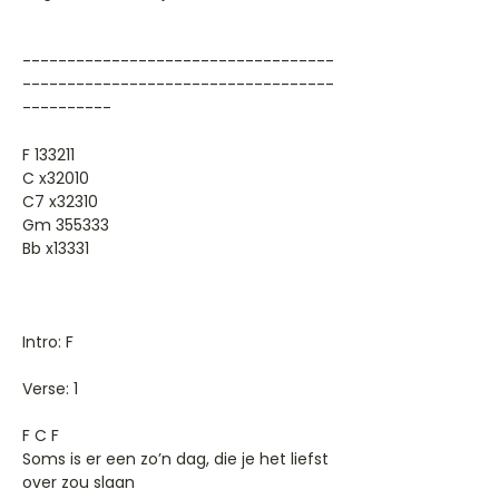
-----------------------------------
-----------------------------------
----------
F 133211
C x32010
C7 x32310
Gm 355333
Bb x13331
Intro: F
Verse: 1
F C F
Soms is er een zo’n dag, die je het liefst
over zou slaan