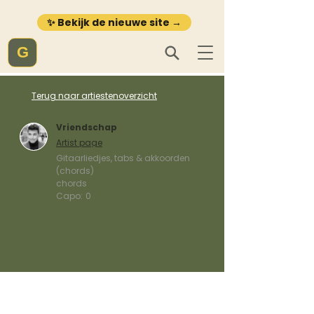
✨ Bekijk de nieuwe site →
G
Terug naar artiestenoverzicht
Vriendschap
Artist page
Gitaarliedjes, tabs & akkoorden
(chords)
chords
Capo:
0