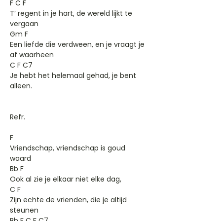
F C F
T’ regent in je hart, de wereld lijkt te
vergaan
Gm F
Een liefde die verdween, en je vraagt je
af waarheen
C F C7
Je hebt het helemaal gehad, je bent
alleen.
Refr.
F
Vriendschap, vriendschap is goud
waard
Bb F
Ook al zie je elkaar niet elke dag,
C F
Zijn echte de vrienden, die je altijd
steunen
Bb F C F C7