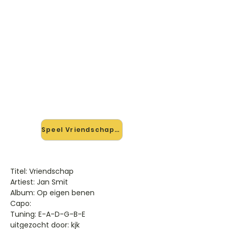
🎸 Speel Vriendschap mee —
op jouw tempo
✨ Nieuw • preview — op onze
vernieuwde website speel je
Vriendschap van Jan Smit mee met
de interactieve speler: vertraag het
tempo, loop de lastige stukken en zie
je akkoorden meelopen. Test 'm
alvast.
Speel Vriendschap mee →
Titel: Vriendschap
Artiest: Jan Smit
Album: Op eigen benen
Capo:
Tuning: E-A-D-G-B-E
uitgezocht door: kjk