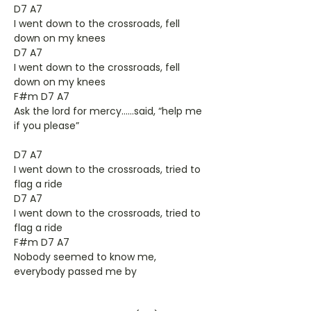
D7 A7
I went down to the crossroads, fell
down on my knees
D7 A7
I went down to the crossroads, fell
down on my knees
F#m D7 A7
Ask the lord for mercy……said, “help me
if you please”
D7 A7
I went down to the crossroads, tried to
flag a ride
D7 A7
I went down to the crossroads, tried to
flag a ride
F#m D7 A7
Nobody seemed to know me,
everybody passed me by