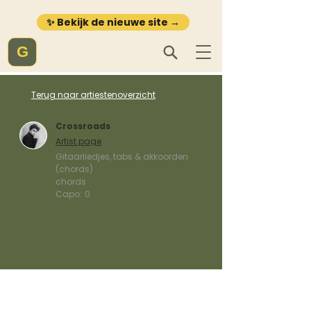
✨ Bekijk de nieuwe site →
G
Terug naar artiestenoverzicht
Crossroads
Artist page
Gitaarliedjes, tabs & akkoorden
(chords)
chords
Capo:
0