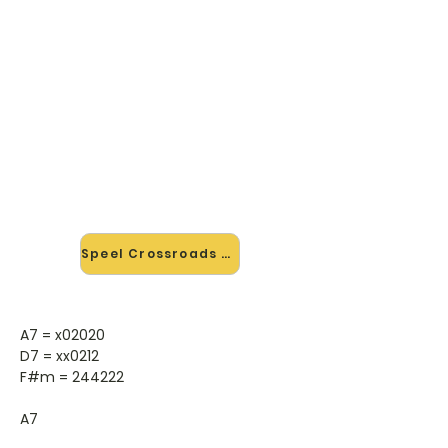
🎸 Speel Crossroads mee — op
jouw tempo
✨ Nieuw • preview — op onze
vernieuwde website speel je
Crossroads van John Mayer mee
met de interactieve speler: vertraag
het tempo, loop de lastige stukken
en zie je akkoorden meelopen. Test
'm alvast.
Speel Crossroads mee →
A7 = x02020
D7 = xx0212
F#m = 244222
A7