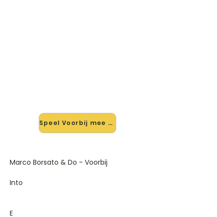
🎸 Speel Voorbij mee — op jouw
tempo
✨ Nieuw • preview — op onze
vernieuwde website speel je Voorbij
van Marco Borsato & Do mee met
de interactieve speler: vertraag het
tempo, loop de lastige stukken en zie
je akkoorden meelopen. Test 'm
alvast.
Speel Voorbij mee →
Marco Borsato & Do - Voorbij
Into
E