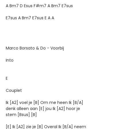
A Bm7 D Esus F#m7 A Bm7 E7sus
E7sus A Bm7 E7sus E A A
Marco Borsato & Do - Voorbij
Into
E
Couplet
Ik [A2] voel je [B] Om me heen Ik [B/A]
denk alleen aan [E] jou Ik [A2] hoor je
stem [Bsus] [B]
[E] Ik [A2] zie je [B] Overal Ik [B/A] neem