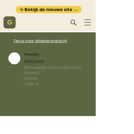
✨ Bekijk de nieuwe site →
G
Terug naar artiestenoverzicht
Voorbij
Artist page
Gitaarliedjes, tabs & akkoorden
(chords)
chords
Capo:
0