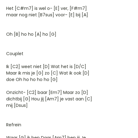
Het [C#m7] is wel o- [E] ver, [F#m7]
maar nog niet [B7sus] voor- [E] bij [A]
Oh [B] ho ho [A] ho [G]
Couplet
Ik [C2] weet niet [D] Wat het is [D/C]
Maar ik mis je [G] zo [C] Wat ik ook [D]
doe Oh ho ho ho ho [G]
Onzicht- [C2] baar [Em7] Maar zo [D]
dichtbij [G] Hou jij [Am7] je vast aan [C]
mij [Dsus]
Refrein
Waar [G] ik ben Daar [Am7] ben jij Je