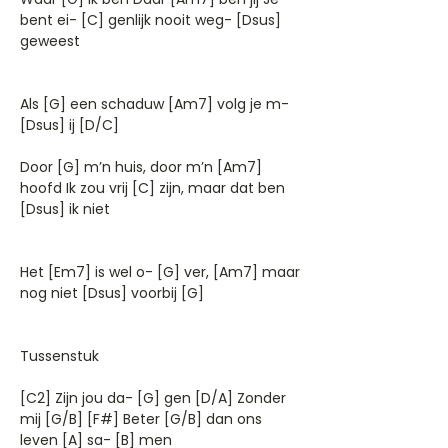
bent ei- [C] genlijk nooit weg- [Dsus]
geweest
Als [G] een schaduw [Am7] volg je m-
[Dsus] ij [D/C]
Door [G] m’n huis, door m’n [Am7]
hoofd Ik zou vrij [C] zijn, maar dat ben
[Dsus] ik niet
Het [Em7] is wel o- [G] ver, [Am7] maar
nog niet [Dsus] voorbij [G]
Tussenstuk
[C2] Zijn jou da- [G] gen [D/A] Zonder
mij [G/B] [F#] Beter [G/B] dan ons
leven [A] sa- [B] men