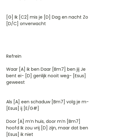
[G] Ik [C2] mis je [D] Dag en nacht Zo
[D/C] onverwacht
Refrein
Waar [A] ik ben Daar [Bm7] ben jij Je
bent ei- [D] genlijk nooit weg- [Esus]
geweest
Als [A] een schaduw [Bm7] volg je m-
[Esus] ij [E/G#]
Door [A] m’n huis, door m’n [Bm7]
hoofd Ik zou vrij [D] zijn, maar dat ben
[Esus] ik niet