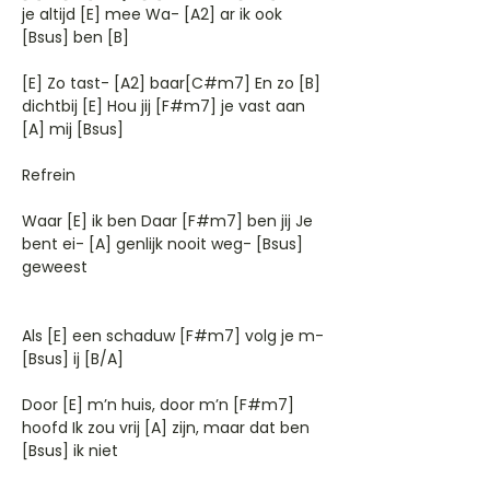
je altijd [E] mee Wa- [A2] ar ik ook
[Bsus] ben [B]
[E] Zo tast- [A2] baar[C#m7] En zo [B]
dichtbij [E] Hou jij [F#m7] je vast aan
[A] mij [Bsus]
Refrein
Waar [E] ik ben Daar [F#m7] ben jij Je
bent ei- [A] genlijk nooit weg- [Bsus]
geweest
Als [E] een schaduw [F#m7] volg je m-
[Bsus] ij [B/A]
Door [E] m’n huis, door m’n [F#m7]
hoofd Ik zou vrij [A] zijn, maar dat ben
[Bsus] ik niet