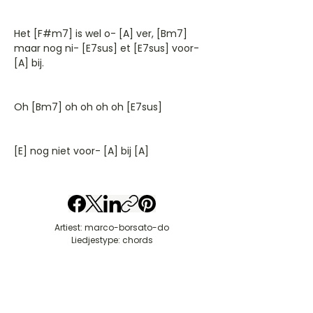
Het [F#m7] is wel o- [A] ver, [Bm7]
maar nog ni- [E7sus] et [E7sus] voor-
[A] bij.
Oh [Bm7] oh oh oh oh [E7sus]
[E] nog niet voor- [A] bij [A]
Artiest: marco-borsato-do
Liedjestype: chords