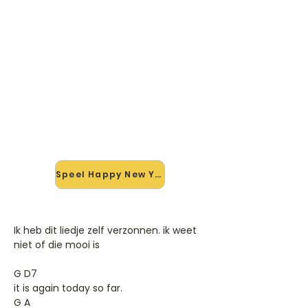
🎸 Speel Happy New Year mee
— op jouw tempo
✨ Nieuw • preview — op onze
vernieuwde website speel je Happy
New Year van Mas90009 mee met
de interactieve speler: vertraag het
tempo, loop de lastige stukken en zie
je akkoorden meelopen. Test 'm
alvast.
Speel Happy New Year mee →
Ik heb dit liedje zelf verzonnen. ik weet
niet of die mooi is
G D7
it is again today so far.
G A