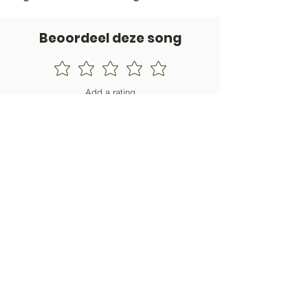
Beoordeel deze song
Add a rating
STEM
Gitaartabs
G
65.000+ leden sinds 1998
VOLG & ONTVANG