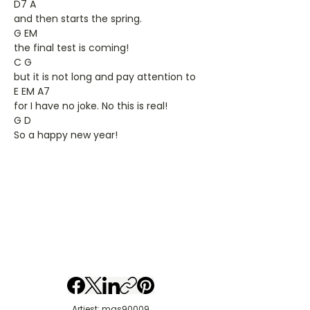
D7 A
and then starts the spring.
G EM
the final test is coming!
C G
but it is not long and pay attention to
E EM A7
for I have no joke. No this is real!
G D
So a happy new year!
Artiest: mas90009