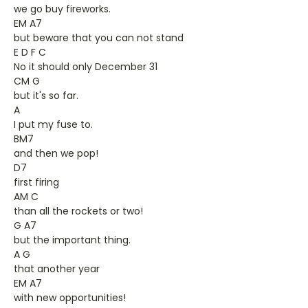
we go buy fireworks.
EM A7
but beware that you can not stand
E D F C
No it should only December 31
CM G
but it's so far.
A
I put my fuse to.
BM7
and then we pop!
D7
first firing
AM C
than all the rockets or two!
G A7
but the important thing.
A G
that another year
EM A7
with new opportunities!