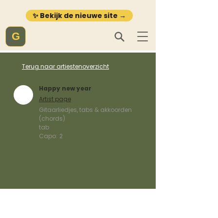
✨ Bekijk de nieuwe site →
G
Terug naar artiestenoverzicht
Happy new year
Artist page
Gitaarliedjes, tabs & akkoorden
(chords)
tab
Capo:
2