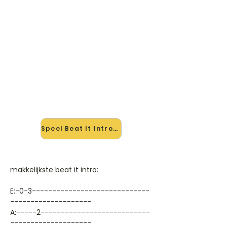
🎸 Speel Beat It Intro mee — op
jouw tempo
✨ Nieuw • preview — op onze
vernieuwde website speel je Beat It
Intro van Michael Jackson mee met
de interactieve speler: vertraag het
tempo, loop de lastige stukken en zie
je akkoorden meelopen. Test 'm
alvast.
Speel Beat It Intro mee →
makkelijkste beat it intro:
E:-0-3-----------------------------
--------------------
A:-----2---------------------------
--------------------