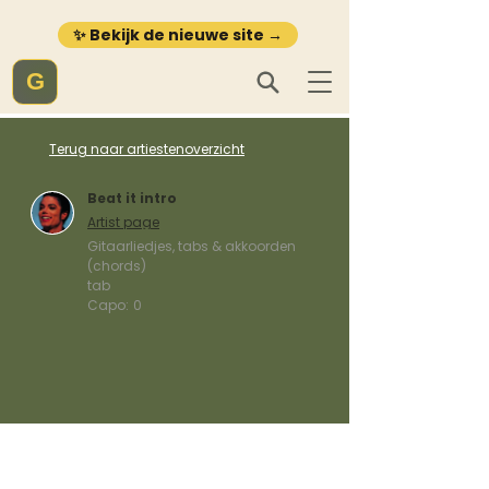
✨ Bekijk de nieuwe site →
G
Terug naar artiestenoverzicht
Beat it intro
Artist page
Gitaarliedjes, tabs & akkoorden
(chords)
tab
Capo:
0