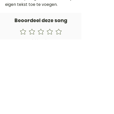
eigen tekst toe te voegen.
Beoordeel deze song
Add a rating
STEM
Gitaartabs
G
65.000+ leden sinds 1998
VOLG & ONTVANG