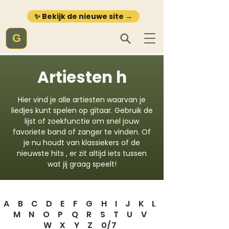
✨ Bekijk de nieuwe site →
G
Artiesten h
Hier vind je alle artiesten waarvan je
liedjes kunt spelen op gitaar. Gebruik de
lijst of zoekfunctie om snel jouw
favoriete band of zanger te vinden. Of
je nu houdt van klassiekers of de
nieuwste hits , er zit altijd iets tussen
wat jij graag speelt!
A
B
C
D
E
F
G
H
I
J
K
L
M
N
O
P
Q
R
S
T
U
V
W
X
Y
Z
0/7