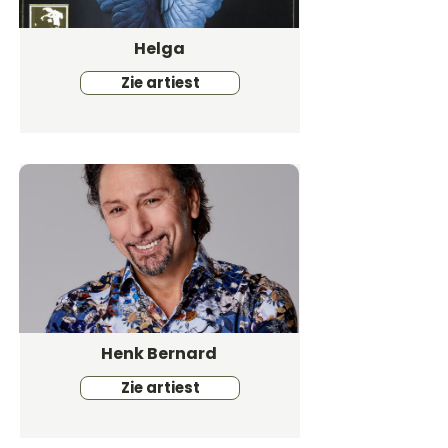
Helga
Zie artiest
Henk Bernard
Zie artiest