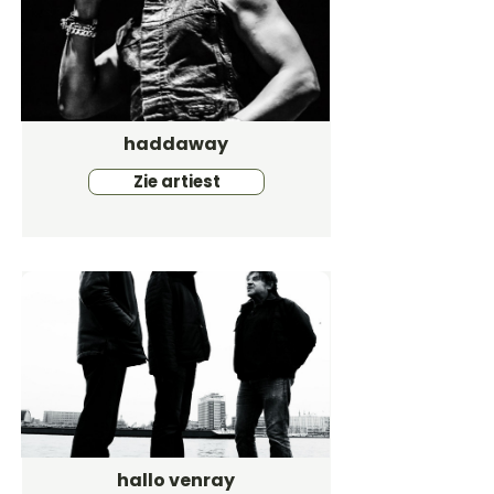
haddaway
Zie artiest
hallo venray