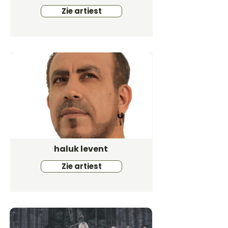
Zie artiest
haluk levent
Zie artiest