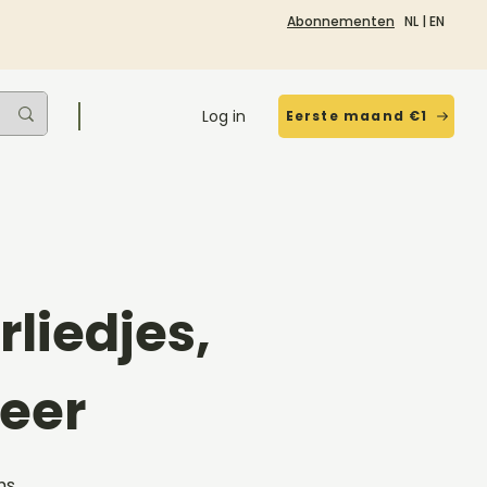
Abonnementen
NL
|
EN
Log in
Eerste maand €1
liedjes,
eer
ms,