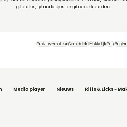
gitaarles, gitaarliedjes en gitaarakkoorden
Protabs
Amateur
Gemiddeld
Makkelijk
Pop
Beginn
n
Media player
Nieuws
Riffs & Licks - Ma
aar
Basgitaarles beginners
Filmthema's