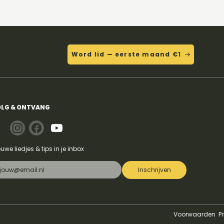
Word lid — eerste maand €1
LG & ONTVANG
euwe liedjes & tips in je inbox
Inschrijven
Voorwaarden
P