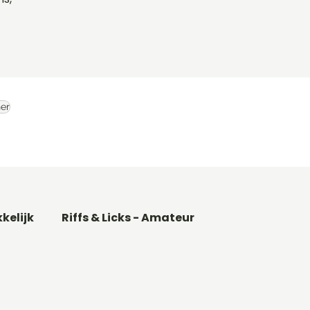
er
kkelijk
Riffs & Licks - Amateur
Basgitaar songs
Gitaarakkoorden C