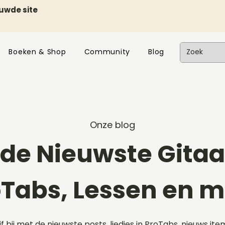
euwde site
Boeken & Shop
Community
Blog
Onze blog
de Nieuwste Gitaar
oTabs, Lessen en m
ijf bij met de nieuwste posts, liedjes in ProTabs, nieuws ite