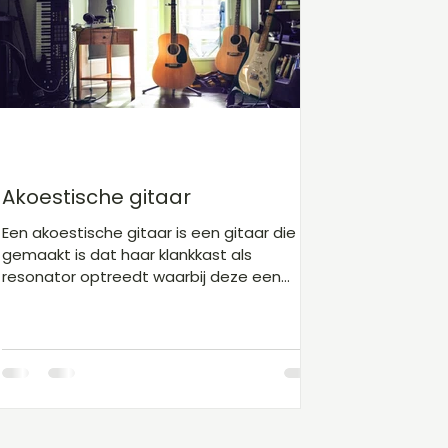
Gitaarakkoorden D
Gitaarakkoorden E
Gita
Kinderliedjes niveau 1
Kerst
Sinterklaas
Akoestische gitaar
Een akoestische gitaar is een gitaar die zo
gemaakt is dat haar klankkast als
resonator optreedt waarbij deze een
grotere hoeveelheid...