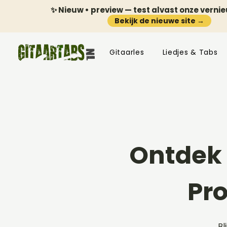
✨ Nieuw • preview — test alvast onze verni
Bekijk de nieuwe site →
Gitaarles
Liedjes & Tabs
Ontdek 
Pr
Bl