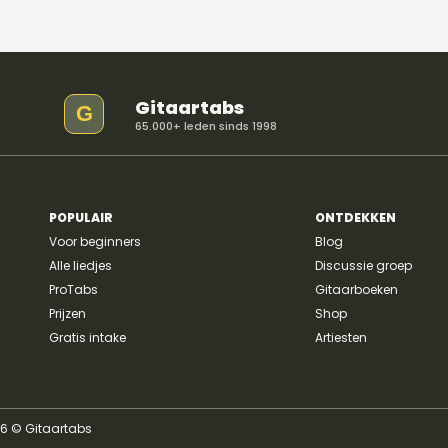
Gitaartabs
G
65.000+ leden sinds 1998
POPULAIR
ONTDEKKEN
Voor beginners
Blog
Alle liedjes
Discussie groep
ProTabs
Gitaarboeken
Prijzen
Shop
Gratis intake
Artiesten
26 © Gitaartabs