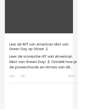
Leer de Riff van American Idiot van
Green Day op Gitaar 🎸
Leer de iconische riff van American
Idiot van Green Day! 🎸 Ontdek hoe je
de powerchords en ritmes van dit
energieke nummer perfect kunt
spelen. Veel succes met oefenen!