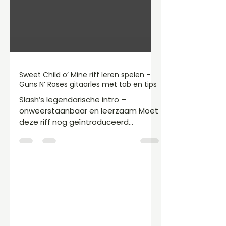
Sweet Child o’ Mine riff leren spelen –
Guns N’ Roses gitaarles met tab en tips
Slash’s legendarische intro –
onweerstaanbaar en leerzaam Moet
deze riff nog geïntroduceerd
worden? Waarschijnlijk niet. Zodra je
de eerste noten hoort, wil je ‘m
metéén leren spelen. Met Sweet
Child o’ Mine zette Slash zichzelf
definitief op de kaart als een van de
meest iconische gitaristen ooit. Maar