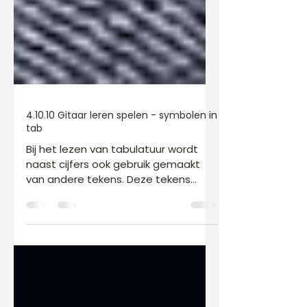
4.10.10 Gitaar leren spelen - symbolen in
tab
Bij het lezen van tabulatuur wordt
naast cijfers ook gebruik gemaakt
van andere tekens. Deze tekens
worden gebruikt om verschillende
gitaartechnieken aan te duiden. Tot
nu toe hebben we gekeken naar de
noten (cijfers) die gespeeld moeten
worden: op welke snaar en op welke