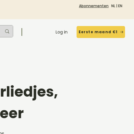
Abonnementen
NL
|
EN
Log in
Eerste maand €1
liedjes,
eer
ms,