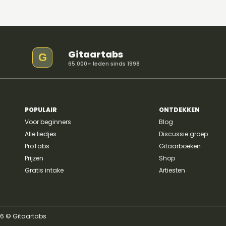
Gitaartabs
G
65.000+ leden sinds 1998
POPULAIR
ONTDEKKEN
Voor beginners
Blog
Alle liedjes
Discussie groep
ProTabs
Gitaarboeken
Prijzen
Shop
Gratis intake
Artiesten
26 © Gitaartabs