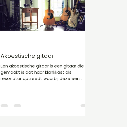
Gitaarakkoorden D
Gitaarakkoorden E
Gita
Kinderliedjes niveau 1
Kerst
Sinterklaas
Akoestische gitaar
Een akoestische gitaar is een gitaar die zo
gemaakt is dat haar klankkast als
resonator optreedt waarbij deze een
grotere hoeveelheid...