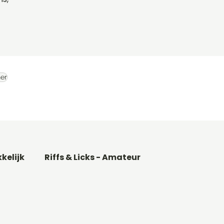
er
kkelijk
Riffs & Licks - Amateur
Basgitaar songs
Gitaarakkoorden C