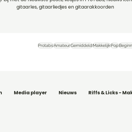
gitaarles, gitaarliedjes en gitaarakkoorden
Protabs
Amateur
Gemiddeld
Makkelijk
Pop
Beginn
n
Media player
Nieuws
Riffs & Licks - Ma
aar
Basgitaarles beginners
Filmthema's