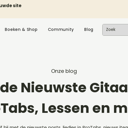
euwde site
Boeken & Shop
Community
Blog
Onze blog
de Nieuwste Gitaar
oTabs, Lessen en m
ijf bij met de nieuwste posts, liedjes in ProTabs, nieuws ite