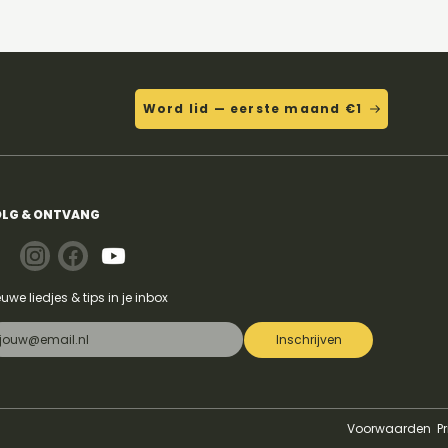
Word lid — eerste maand €1
LG & ONTVANG
euwe liedjes & tips in je inbox
Inschrijven
Voorwaarden
P