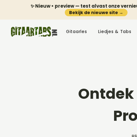
✨ Nieuw • preview — test alvast onze verni
Bekijk de nieuwe site →
Gitaarles
Liedjes & Tabs
Ontdek 
Pr
Bl