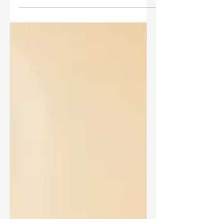
filmpjes, of luistert muziek en denkt
bij sommige stukjes "wow! die gast is
snel!".