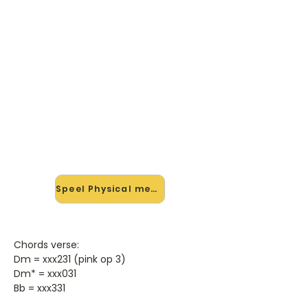
🎸 Speel Physical mee — op
jouw tempo
✨ Nieuw • preview — op onze
vernieuwde website speel je Physical
van Anneke Van Giersbergen En
Agua De Annique mee met de
interactieve speler: vertraag het
tempo, loop de lastige stukken en zie
je akkoorden meelopen. Test 'm
alvast.
Speel Physical mee →
Chords verse:
Dm = xxx231 (pink op 3)
Dm* = xxx031
Bb = xxx331