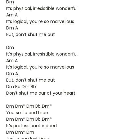
Dm
It’s physical, irresistible wonderful
Am A
It’s logical, you’re so marvellous
Dm A
But, don’t shut me out
Dm
It’s physical, irresistible wonderful
Am A
It’s logical, you’re so marvellous
Dm A
But, don’t shut me out
Dm Bb Dm Bb
Don’t shut me our of your heart
Dm Dm* Dm Bb Dm*
You smile and I see
Dm Dm* Dm Bb Dm*
It’s professional, indeed
Dm Dm* Dm
Just a one last time