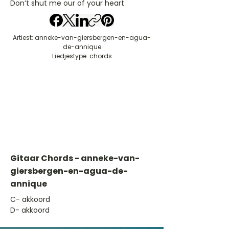
Don’t shut me our of your heart
Artiest: anneke-van-giersbergen-en-agua-
de-annique
Liedjestype: chords
Gitaar Chords - anneke-van-
giersbergen-en-agua-de-
annique
​C- akkoord
D- akkoord