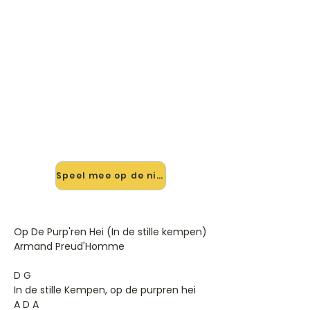
🎸 Speel Op De Purp'eren Hei
mee — op jouw tempo
✨ Nieuw • preview — op onze
vernieuwde website speel je Op De
Purp'eren Hei van Armand mee met
de interactieve speler: vertraag het
tempo, loop de lastige stukken en zie
je akkoorden meelopen. Test 'm
alvast.
Speel mee op de nieuwe site →
Op De Purp'ren Hei (In de stille kempen)
Armand Preud'Homme
D G
In de stille Kempen, op de purpren hei
A D A