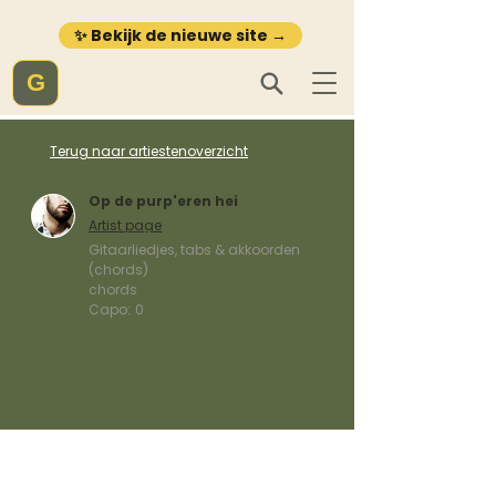
✨ Bekijk de nieuwe site →
G
Terug naar artiestenoverzicht
Op de purp'eren hei
Artist page
Gitaarliedjes, tabs & akkoorden
(chords)
chords
Capo:
0