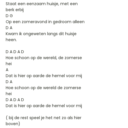
Staat een eenzaam huisje, met een
berk erbij
D G
Op een zomeravond in gedroom alleen
D A
Kwam ik ongeweten langs dit huisje
heen.
D A D A D
Hoe schoon op de wereld, de zomerse
hei
A
Dat is hier op aarde de hemel voor mij
D A
Hoe schoon op de wereld de zomerse
hei
D A D A D
Dat is hier op aarde de hemel voor mij
( bij de rest speel je het net zo als hier
boven)