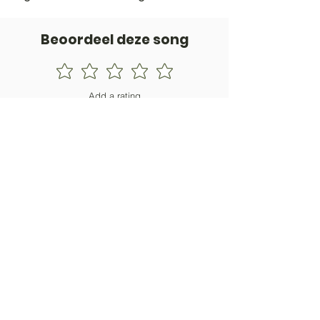
Beoordeel deze song
Add a rating
STEM
Gitaartabs
G
65.000+ leden sinds 1998
VOLG & ONTVANG