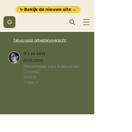
✨ Bekijk de nieuwe site →
G
Terug naar artiestenoverzicht
It's so easy
Artist page
Gitaarliedjes, tabs & akkoorden
(chords)
chords
Capo:
0