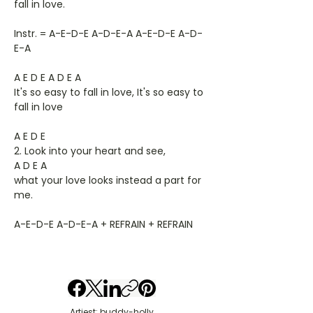
fall in love.
Instr. = A-E-D-E A-D-E-A A-E-D-E A-D-
E-A
A E D E A D E A
It's so easy to fall in love, It's so easy to
fall in love
A E D E
2. Look into your heart and see,
A D E A
what your love looks instead a part for
me.
A-E-D-E A-D-E-A + REFRAIN + REFRAIN
Artiest: buddy-holly