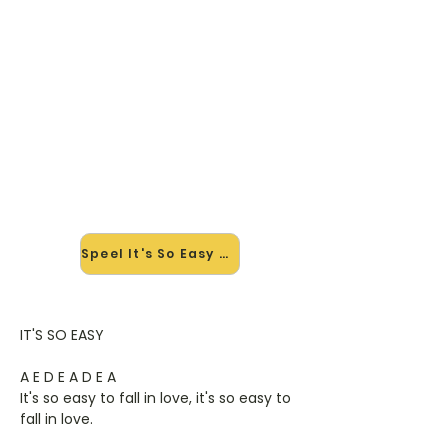
🎸 Speel It's So Easy mee — op
jouw tempo
✨ Nieuw • preview — op onze
vernieuwde website speel je It's So
Easy van Buddy Holly mee met de
interactieve speler: vertraag het
tempo, loop de lastige stukken en zie
je akkoorden meelopen. Test 'm
alvast.
Speel It's So Easy mee →
IT'S SO EASY
A E D E A D E A
It's so easy to fall in love, it's so easy to
fall in love.