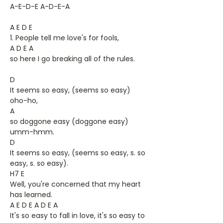
A-E-D-E A-D-E-A
A E D E
1. People tell me love's for fools,
A D E A
so here I go breaking all of the rules.
D
It seems so easy, (seems so easy)
oho-ho,
A
so doggone easy (doggone easy)
umm-hmm.
D
It seems so easy, (seems so easy, s. so
easy, s. so easy).
H7 E
Well, you're concerned that my heart
has learned.
A E D E A D E A
It's so easy to fall in love, it's so easy to