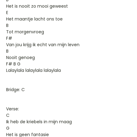
Het is nooit zo mooi geweest
E
Het maantje lacht ons toe
B
Tot morgenvroeg
F#
Van jou krijg ik echt van mijn leven
B
Nooit genoeg
F# B G
Lalaylala lalaylala lalaylala
Bridge: C
Verse:
C
Ik heb de kriebels in mijn maag
G
Het is geen fantasie