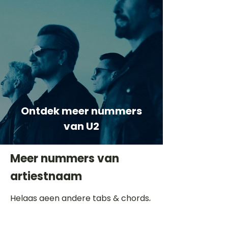
Ontdek meer nummers
van U2
Meer nummers van
artiestnaam
Helaas geen andere tabs & chords,
probeer de zoekbalk voor andere
artiesten.