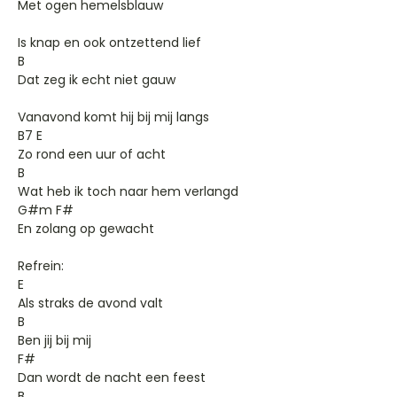
Met ogen hemelsblauw
Is knap en ook ontzettend lief
B
Dat zeg ik echt niet gauw
Vanavond komt hij bij mij langs
B7 E
Zo rond een uur of acht
B
Wat heb ik toch naar hem verlangd
G#m F#
En zolang op gewacht
Refrein:
E
Als straks de avond valt
B
Ben jij bij mij
F#
Dan wordt de nacht een feest
B