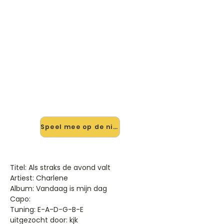
🎸 Speel Als Straks De Avond
Valt mee — op jouw tempo
✨ Nieuw • preview — op onze
vernieuwde website speel je Als
Straks De Avond Valt van Charlene
mee met de interactieve speler:
vertraag het tempo, loop de lastige
stukken en zie je akkoorden
meelopen. Test 'm alvast.
Speel mee op de nieuwe site →
Titel: Als straks de avond valt
Artiest: Charlene
Album: Vandaag is mijn dag
Capo:
Tuning: E-A-D-G-B-E
uitgezocht door: kjk