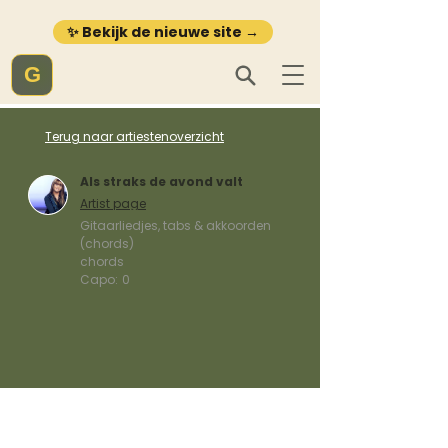
✨ Bekijk de nieuwe site →
G
Terug naar artiestenoverzicht
Als straks de avond valt
Artist page
Gitaarliedjes, tabs & akkoorden
(chords)
chords
Capo:
0