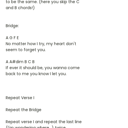
to be the same. (here you skip the C
and B chords!)
Bridge:
A G F E
No matter how I try, my heart don't
seem to forget you.
A A#dim B C B
If ever it should be, you wanna come
back to me you know I let you.
Repeat Verse I
Repeat the Bridge
Repeat verse I and repeat the last line
(I'm wondering where...) twice.