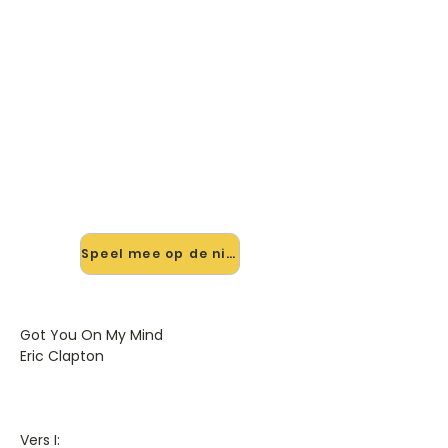
🎸 Speel Got You On My Mind
mee — op jouw tempo
✨ Nieuw • preview — op onze
vernieuwde website speel je Got You
On My Mind van Eric Clapton mee
met de interactieve speler: vertraag
het tempo, loop de lastige stukken
en zie je akkoorden meelopen. Test
'm alvast.
Speel mee op de nieuwe site →
Got You On My Mind
Eric Clapton
Vers I: