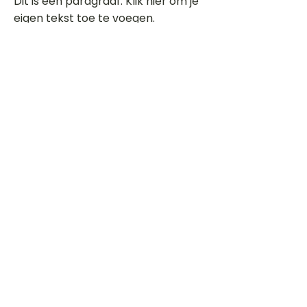
Dit is een paragraaf. Klik hier om je
eigen tekst toe te voegen.
Beoordeel deze song
Add a rating
STEM
Gitaartabs
G
65.000+ leden sinds 1998
VOLG & ONTVANG