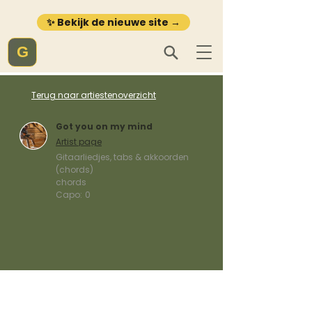
✨ Bekijk de nieuwe site →
G
Terug naar artiestenoverzicht
Got you on my mind
Artist page
Gitaarliedjes, tabs & akkoorden
(chords)
chords
Capo:
0