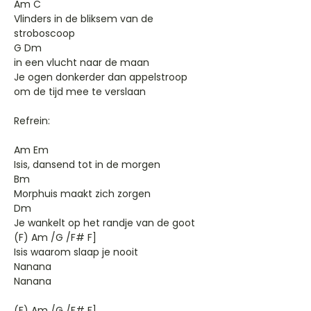
Am C
Vlinders in de bliksem van de
stroboscoop
G Dm
in een vlucht naar de maan
Je ogen donkerder dan appelstroop
om de tijd mee te verslaan
Refrein:
Am Em
Isis, dansend tot in de morgen
Bm
Morphuis maakt zich zorgen
Dm
Je wankelt op het randje van de goot
(F) Am /G /F# F]
Isis waarom slaap je nooit
Nanana
Nanana
(F) Am /G /F# F]