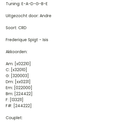
Tuning: E-A-D-G-B-E
Uitgezocht door: Andre
Soort: CRD
Frederique Spigt - Isis
Akkoorden:
Am: [x02210]
C: [x32010]
G: [320003]
Dm: [xx0231]
Em: [022000]
Bm: [224422]
F: [133211]
F#: [244222]
Couplet: