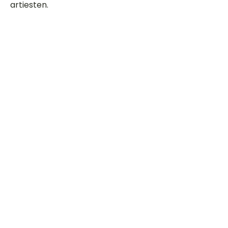
artiesten.
Dit is een paragraaf. Klik hier om je
eigen tekst toe te voegen.
Beoordeel deze song
Add a rating