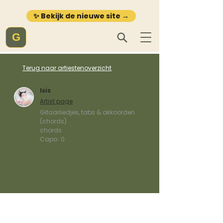
✨ Bekijk de nieuwe site →
G
Terug naar artiestenoverzicht
Isis
Artist page
Gitaarliedjes, tabs & akkoorden
(chords)
chords
Capo:
0