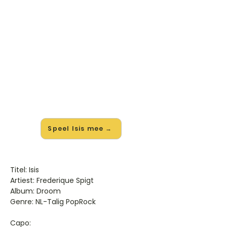
🎸 Speel Isis mee — op jouw
tempo
✨ Nieuw • preview — op onze
vernieuwde website speel je Isis van
Frederique Spigt mee met de
interactieve speler: vertraag het
tempo, loop de lastige stukken en zie
je akkoorden meelopen. Test 'm
alvast.
Speel Isis mee →
Titel: Isis
Artiest: Frederique Spigt
Album: Droom
Genre: NL-Talig PopRock
Capo: