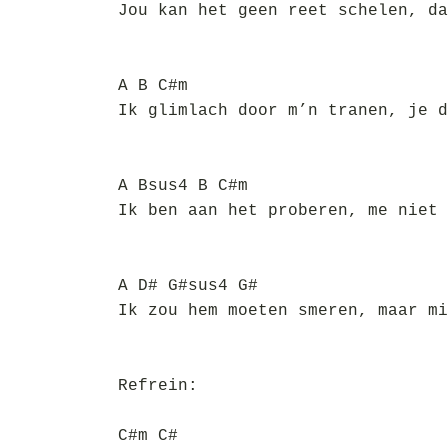
Jou kan het geen reet schelen, da
A B C#m
Ik glimlach door m’n tranen, je d
A Bsus4 B C#m
Ik ben aan het proberen, me niet 
A D# G#sus4 G#
Ik zou hem moeten smeren, maar mi
Refrein:
C#m C#