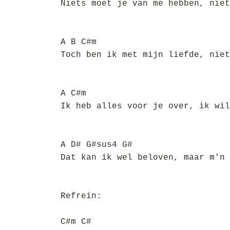
Niets moet je van me hebben, niet
A B C#m
Toch ben ik met mijn liefde, niet
A C#m
Ik heb alles voor je over, ik wil
A D# G#sus4 G#
Dat kan ik wel beloven, maar m'n 
Refrein:
C#m C#