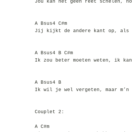
Jou kan het geen reet schelen, ho
A Bsus4 C#m
Jij kijkt de andere kant op, als 
A Bsus4 B C#m
Ik zou beter moeten weten, ik kan
A Bsus4 B
Ik wil je wel vergeten, maar m’n 
Couplet 2:
A C#m