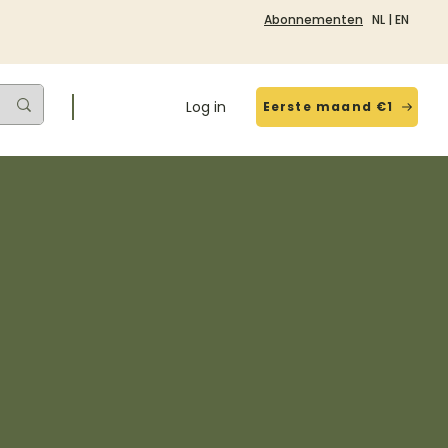
Abonnementen
NL
|
EN
Log in
Eerste maand €1