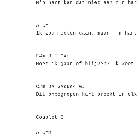
M'n hart kan dat niet aan M'n har
A C#
Ik zou moeten gaan, maar m’n hart
F#m B E C#m
Moet ik gaan of blijven? Ik weet 
C#m D# G#sus4 G#
Dit onbegrepen hart breekt in elk
Couplet 3:
A C#m