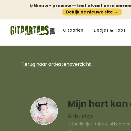
✨ Nieuw • preview — test alvast onze verni
Bekijk de nieuwe site →
Gitaarles
Liedjes & Tabs
Terug naar artiestenoverzicht
Mijn hart kan 
Artist page
Gitaarliedjes, tabs & akkoorde