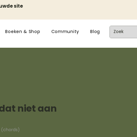
euwde site
Boeken & Shop
Community
Blog
dat niet aan
n (chords)