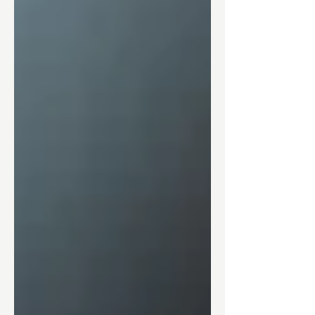
Daarnaast zetten we de
middelvinger op snaar 2 (B-snaar) in
het 4e vakje, de pink op snaar 3 (G-
snaar) in het 5e vakje en de
ringvinger op de 4e snaar (D-snaar)
in het 5e vakje. Als tab zou dat als
volgt genoteerd worden: x35543.