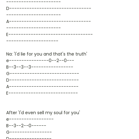
----------------------
D---------------------------------
----------------------
A---------------------------------
----------------------
E----------------------------------
---------------------
Na: 'I'd lie for you and that's the truth'
e----------------0--2--0---
B--3--3--3-----------------
G----------------------------
D----------------------------
A----------------------------
E----------------------------
After 'I'd even sell my soul for you'
e------------------
B--3--2--0------
G-----------------
D-----------------