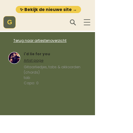
✨ Bekijk de nieuwe site →
G
Terug naar artiestenoverzicht
i'd lie for you
Artist page
Gitaarliedjes, tabs & akkoorden
(chords)
tab
Capo:
0