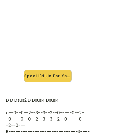
🎸 Speel I'd Lie For You mee —
op jouw tempo
✨ Nieuw • preview — op onze
vernieuwde website speel je I'd Lie
For You van Meatloaf mee met de
interactieve speler: vertraag het
tempo, loop de lastige stukken en zie
je akkoorden meelopen. Test 'm
alvast.
Speel I'd Lie For You mee →
D D Dsus2 D Dsus4 Dsus4
e--0--0--2--3--3--2--0-----0--2-
-0----0--0--2--3--3--2--0-----0-
-2--0---
B-----------------------------3----