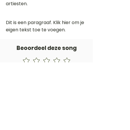
artiesten.
Dit is een paragraaf. Klik hier om je
eigen tekst toe te voegen.
Beoordeel deze song
Add a rating
STEM
Gitaartabs
G
65.000+ leden sinds 1998