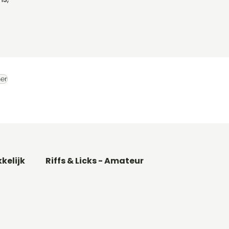
er
kkelijk
Riffs & Licks - Amateur
Basgitaar songs
Gitaarakkoorden C