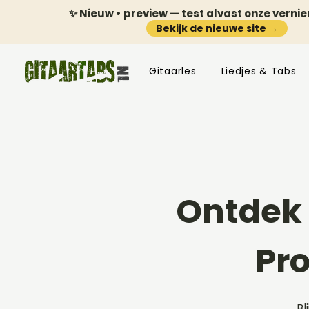
✨ Nieuw • preview — test alvast onze verni
Bekijk de nieuwe site →
Gitaarles
Liedjes & Tabs
Ontdek 
Pr
Bl