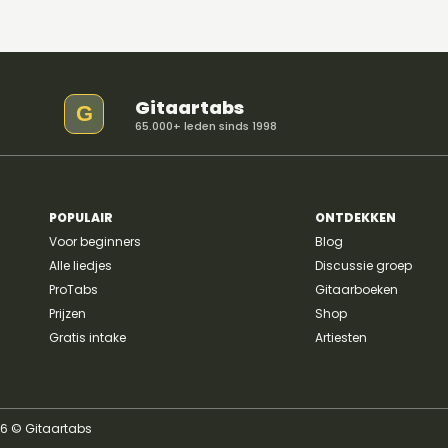
Gitaartabs
G
65.000+ leden sinds 1998
POPULAIR
ONTDEKKEN
Voor beginners
Blog
Alle liedjes
Discussie groep
ProTabs
Gitaarboeken
Prijzen
Shop
Gratis intake
Artiesten
26 © Gitaartabs