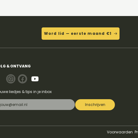
Word lid — eerste maand €1
LG & ONTVANG
euwe liedjes & tips in je inbox
Inschrijven
Voorwaarden
P