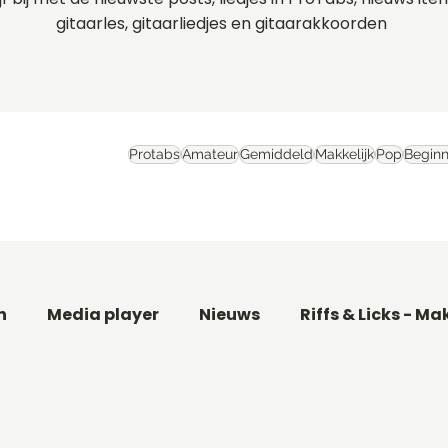
gitaarles, gitaarliedjes en gitaarakkoorden
Protabs
Amateur
Gemiddeld
Makkelijk
Pop
Beginn
n
Media player
Nieuws
Riffs & Licks - Ma
aar
Basgitaarles beginners
Filmthema's