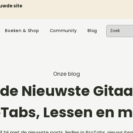
euwde site
Boeken & Shop
Community
Blog
Onze blog
de Nieuwste Gitaar
oTabs, Lessen en m
ijf bij met de nieuwste posts, liedjes in ProTabs, nieuws ite