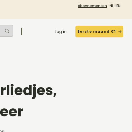
Abonnementen
NL
|
EN
Log in
Eerste maand €1
liedjes,
eer
ms,