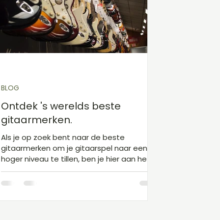
Gitaarakkoorden D
Gitaarakkoorden E
Gita
Kinderliedjes niveau 1
Kerst
Sinterklaas
BLOG
Ontdek 's werelds beste
gitaarmerken.
Als je op zoek bent naar de beste
gitaarmerken om je gitaarspel naar een
hoger niveau te tillen, ben je hier aan het
juiste adres. Deze...